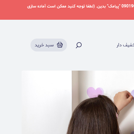
دوست عزیز در شرایط فعلی میتونید از طریق پلتفرم بله به آدرس @paperdream_studio ما رو دنبال کنید و برای ارتباط با ما به شماره 09019057244 "پیامک" بدین. (لطفا توجه کنید ممکن است آماده سازی
فیف دار
سبد خرید