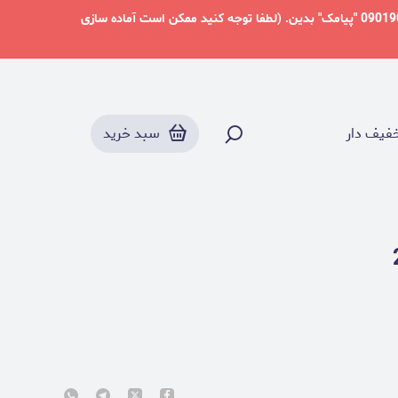
دوست عزیز در شرایط فعلی میتونید از طریق پلتفرم بله به آدرس @paperdream_studio ما رو دنبال کنید و برای ارتباط با ما به شماره 09019057244 "پیامک" بدین. (لطفا توجه کنید ممکن است آماده سازی
فیف دار
سبد خرید