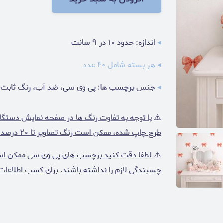
◂
اندازه: حدود ۱۰ در ۹ سانت
◂ هر بسته شامل ۴۰ عدد
◂
جنس برچسب ها: پی وی سی، ضد آب، رنگ ثابت
⚠️
با توجه به تفاوت رنگ ها در صفحه نمایش دستگا
طرح چاپ شده، ممکن است رنگ تصاویر تا ۲۰ درصد با واقعیت متفاوت باشد.
⚠️
لطفا دقت کنید برچسب های پی وی سی ممکن است ر
چسبندگی لازم را نداشته باشند. برای کسب اطلاعات