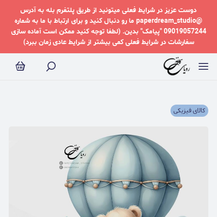
دوست عزیز در شرایط فعلی میتونید از طریق پلتفرم بله به آدرس
@paperdream_studio ما رو دنبال کنید و برای ارتباط با ما به شماره
09019057244 "پیامک" بدین. (لطفا توجه کنید ممکن است آماده سازی
سفارشات در شرایط فعلی کمی بیشتر از شرایط عادی زمان ببرد)
کالای فیزیکی