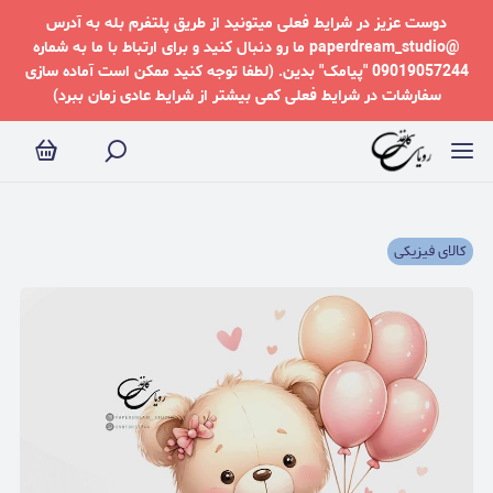
دوست عزیز در شرایط فعلی میتونید از طریق پلتفرم بله به آدرس
@paperdream_studio ما رو دنبال کنید و برای ارتباط با ما به شماره
09019057244 "پیامک" بدین. (لطفا توجه کنید ممکن است آماده سازی
سفارشات در شرایط فعلی کمی بیشتر از شرایط عادی زمان ببرد)
کالای فیزیکی