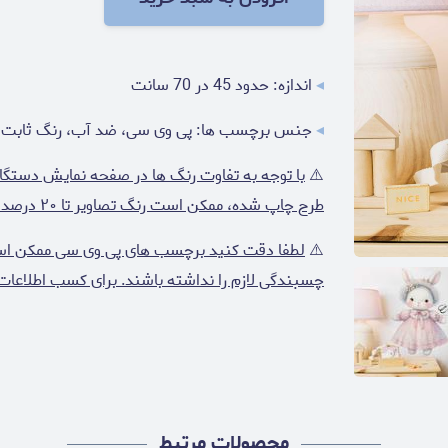
◂
اندازه: حدود 45 در 70 سانت
◂
جنس برچسب ها: پی وی سی، ضد آب، رنگ ثابت
⚠️
با توجه به تفاوت رنگ ها در صفحه نمایش دستگا
طرح چاپ شده، ممکن است رنگ تصاویر تا ۲۰ درصد با واقعیت متفاوت باشد.
⚠️
لطفا دقت کنید برچسب های پی وی سی ممکن است ر
چسبندگی لازم را نداشته باشند. برای کسب اطلاعات
محصولات مرتبط