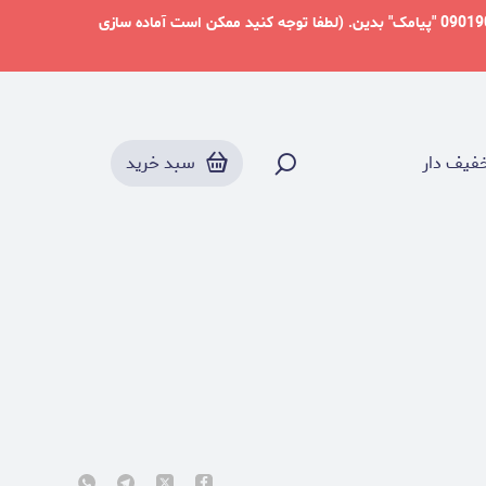
دوست عزیز در شرایط فعلی میتونید از طریق پلتفرم بله به آدرس @paperdream_studio ما رو دنبال کنید و برای ارتباط با ما به شماره 09019057244 "پیامک" بدین. (لطفا توجه کنید ممکن است آماده سازی
فیف دار
سبد خرید