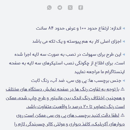
◂
اندازه: ارتفاع حدود ۱۰۰ و عرض حدود ۸۴ سانت
◂
اجزای اصلی کار به هم پیوسته و یک تکه می باشد
◂
این طرح برای سهولت در نصب به صورت سه لایه اجرا شده
است. برای اطلاع از چگونگی نصب استیکرهای سه لایه به صفحه
اینستاگرام ما مراجعه نمایید
◂
جنس برچسب ها: پی وی سی، ضد آب، رنگ ثابت
⚠️
با توجه به تفاوت رنگ ها در صفحه نمایش دستگاه های مختلف
و همچنین اختلاف رنگ اندک بین مانیتور و طرح چاپ شده، ممکن
است رنگ تصاویر تا ۲۰ درصد با واقعیت متفاوت باشد.
⚠️
لطفا دقت کنید برچسب های پی وی سی ممکن است روی
دیوارهای آکریلیک، کاغذ دیواری و مولتی کالر چسبندگی لازم را