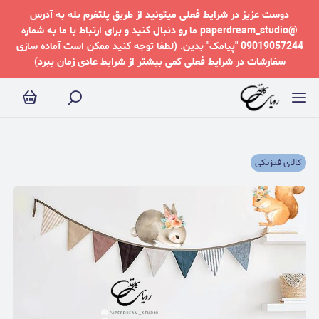
دوست عزیز در شرایط فعلی میتونید از طریق پلتفرم بله به آدرس
@paperdream_studio ما رو دنبال کنید و برای ارتباط با ما به شماره
09019057244 "پیامک" بدین. (لطفا توجه کنید ممکن است آماده سازی
سفارشات در شرایط فعلی کمی بیشتر از شرایط عادی زمان ببرد)
کالای فیزیکی